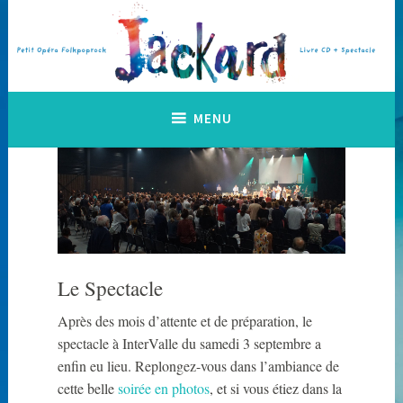
Accéder
au
contenu
principal
Petit Opéra Folkpoprock
Jackard
MENU
Le Spectacle
Après des mois d’attente et de préparation, le
spectacle à InterValle du samedi 3 septembre a
enfin eu lieu. Replongez-vous dans l’ambiance de
cette belle
soirée en photos
, et si vous étiez dans la