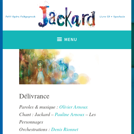
Accéder
au
contenu
principal
Petit Opéra Folkpoprock
Jackard
MENU
Délivrance
Paroles & musique :
Olivier Arnoux
Chant : Jackard –
Pauline Arnoux
– Les
Personnages
Orchestrations :
Denis Rionnet