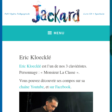
Accéder
au
contenu
principal
Petit Opéra Folkpoprock
Jackard
MENU
Eric Kloecklé
Eric Kloecklé
est l’un de nos 3 claviéristes.
Personnage : « Monsieur La Classe ».
Vous pouvez découvrir ses compos sur sa
chaîne Youtube
, et
sur Facebook
.