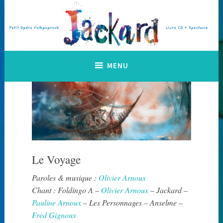
Accéder
au
contenu
principal
Petit Opéra Folkpoprock
Jackard
MENU
Le Voyage
Paroles & musique :
Olivier Arnoux
Chant : Foldingo A –
Olivier Arnoux
– Jackard –
Pauline Arnoux
– Les Personnages – Anselme –
Fred Gignoux