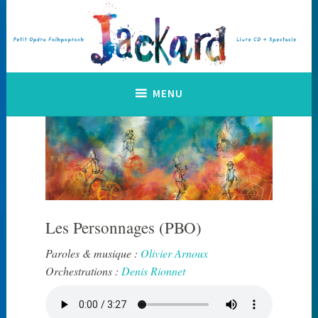
Accéder
au
contenu
principal
Petit Opéra Folkpoprock
Jackard
MENU
Les Personnages (PBO)
Paroles & musique :
Olivier Arnoux
Orchestrations :
Denis Rionnet