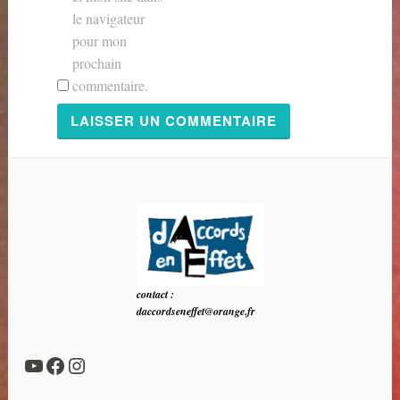
le navigateur
pour mon
prochain
commentaire.
contact :
daccordseneffet@orange.fr
YouTube
Facebook
Instagram