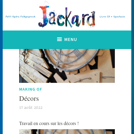
Accéder
au
contenu
principal
Petit Opéra Folkpoprock
Jackard
MENU
MAKING OF
Décors
17 août 2022
J
a
Travail en cours sur les décors !
c
k