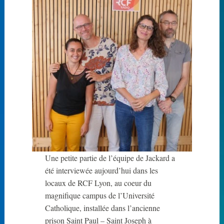
a
r
d
Une petite partie de l’équipe de Jackard a
été interviewée aujourd’hui dans les
locaux de RCF Lyon, au coeur du
magnifique campus de l’Université
Catholique, installée dans l’ancienne
prison Saint Paul – Saint Joseph à