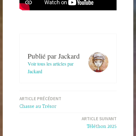
Publié par
Jackard
Voir tous les articles par
Jackard
Navigation
ARTICLE PRÉCÉDENT
de
Chasse au Trésor
l’article
ARTICLE SUIVANT
Téléthon 2025