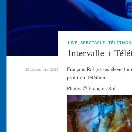
,
,
LIVE
SPECTACLE
TÉLÉTHON
Intervalle + Télé
François Rol (et ses élèves) no
15 décembre 2025
profit du Téléthon.
J
Photos © François Rol
a
c
k
a
r