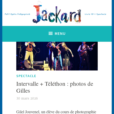
Accéder
au
contenu
principal
Petit Opéra Folkpoprock
Jackard
MENU
SPECTACLE
Intervalle + Téléthon : photos de
Gilles
30 mars 2026
J
a
Gilel Jouvenel, un élève du cours de photographie
c